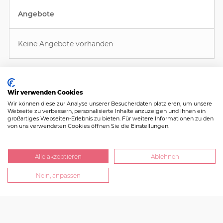
Angebote
Keine Angebote vorhanden
Kein passendes Angebot dabei?
Wir verwenden Cookies
Wir können diese zur Analyse unserer Besucherdaten platzieren, um unsere
Webseite zu verbessern, personalisierte Inhalte anzuzeigen und Ihnen ein
Jetzt Nachricht schreiben und 3-Loch_Stute ein
großartiges Webseiten-Erlebnis zu bieten. Für weitere Informationen zu den
von uns verwendeten Cookies öffnen Sie die Einstellungen.
Individualangebot unterbreiten!
Alle akzeptieren
Ablehnen
Nachricht schreiben
Nein, anpassen
Nachricht schreiben