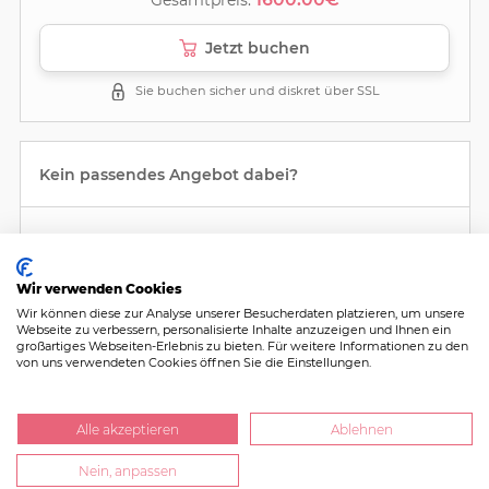
Gesamtpreis:
Jetzt buchen
Sie buchen sicher und diskret über SSL
Kein passendes Angebot dabei?
Jetzt Nachricht schreiben und nicolettabb ein
Individualangebot unterbreiten!
Wir verwenden Cookies
Wir können diese zur Analyse unserer Besucherdaten platzieren, um unsere
Webseite zu verbessern, personalisierte Inhalte anzuzeigen und Ihnen ein
großartiges Webseiten-Erlebnis zu bieten. Für weitere Informationen zu den
Nachricht schreiben
von uns verwendeten Cookies öffnen Sie die Einstellungen.
Alle akzeptieren
Ablehnen
Nein, anpassen
Zu den Angeboten springen
Hilfe
|
Mehr